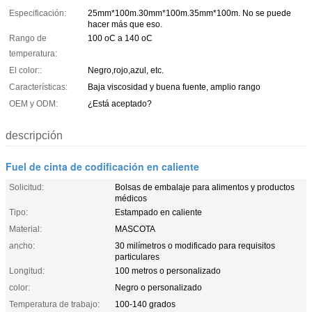
Especificación:
25mm*100m.30mm*100m.35mm*100m. No se puede
hacer más que eso.
Rango de
100 oC a 140 oC
temperatura:
El color::
Negro,rojo,azul, etc.
Características:
Baja viscosidad y buena fuente, amplio rango
OEM y ODM:
¿Está aceptado?
descripción
Fuel de cinta de codificación en caliente
Solicitud:
Bolsas de embalaje para alimentos y productos
médicos
Tipo:
Estampado en caliente
Material:
MASCOTA
ancho:
30 milímetros o modificado para requisitos
particulares
Longitud:
100 metros o personalizado
color:
Negro o personalizado
Temperatura de trabajo:
100-140 grados