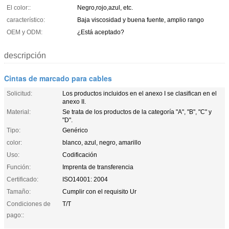
El color::
Negro,rojo,azul, etc.
característico:
Baja viscosidad y buena fuente, amplio rango
OEM y ODM:
¿Está aceptado?
descripción
Cintas de marcado para cables
Solicitud:
Los productos incluidos en el anexo I se clasifican en el
anexo II.
Material:
Se trata de los productos de la categoría "A", "B", "C" y
"D".
Tipo:
Genérico
color:
blanco, azul, negro, amarillo
Uso:
Codificación
Función:
Imprenta de transferencia
Certificado:
ISO14001: 2004
Tamaño:
Cumplir con el requisito Ur
Condiciones de
T/T
pago::