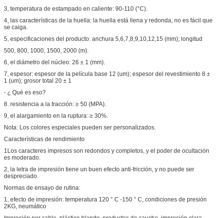
3, temperatura de estampado en caliente: 90-110 (°C).
4, las características de la huella: la huella está llena y redonda, no es fácil que
se caiga.
5, especificaciones del producto: anchura 5,6,7,8,9,10,12,15 (mm); longitud
500, 800, 1000, 1500, 2000 (m).
6, el diámetro del núcleo: 26 ± 1 (mm).
7, espesor: espesor de la película base 12 (um); espesor del revestimiento 8 ±
1 (um); grosor total 20 ± 1
- ¿ Qué es eso?
8. resistencia a la tracción: ≥ 50 (MPA).
9, el alargamiento en la ruptura: ≥ 30%.
Nota: Los colores especiales pueden ser personalizados.
Características de rendimiento
1Los caracteres impresos son redondos y completos, y el poder de ocultación
es moderado.
2, la letra de impresión tiene un buen efecto anti-fricción, y no puede ser
despreciado.
Normas de ensayo de rutina:
1, efecto de impresión: temperatura 120 ° C -150 ° C, condiciones de presión
2KG, neumático
Impresión por cable, plástico blando, productos de caucho, impresión clara,