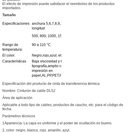
El efecto de impresión puede satisfacer el reembolso de los productos
importados.
Tamaño
Especificaciones
anchura 5,6,7,8,9,10,12,15 (mm);
longitud
500, 800, 1000, 1500, 2000 (m).
Rango de
90 a 110 °C.
temperatura:
El color:
Negro,rojo,azul, etc.
Características
Baja viscosidad y buena
tipografía,amplio rango,aplicable para
impresión en
papel,AL,PP,PET,PE,PVC,material,etc.
Especificación del producto de cinta de transferencia térmica
Nombre: Cinturón de cable DL52
Área de aplicación
Aplicable a todo tipo de cables, productos de caucho, etc. para el código de
fecha.
Parámetros técnicos
1Apariencia: La capa es uniforme y el poder de ocultación es bueno.
2, color: negro, blanco, rojo, amarillo, azul.