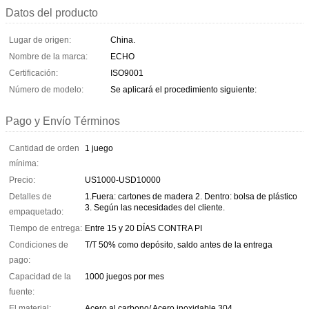
Datos del producto
Lugar de origen:
China.
Nombre de la marca:
ECHO
Certificación:
ISO9001
Número de modelo:
Se aplicará el procedimiento siguiente:
Pago y Envío Términos
Cantidad de orden
1 juego
mínima:
Precio:
US1000-USD10000
Detalles de
1.Fuera: cartones de madera 2. Dentro: bolsa de plástico
3. Según las necesidades del cliente.
empaquetado:
Tiempo de entrega:
Entre 15 y 20 DÍAS CONTRA PI
Condiciones de
T/T 50% como depósito, saldo antes de la entrega
pago:
Capacidad de la
1000 juegos por mes
fuente:
El material:
Acero al carbono/ Acero inoxidable 304