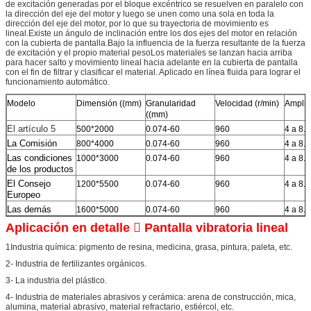
de excitación generadas por el bloque excéntrico se resuelven en paralelo con
la dirección del eje del motor y luego se unen como una sola en toda la
dirección del eje del motor, por lo que su trayectoria de movimiento es
lineal.Existe un ángulo de inclinación entre los dos ejes del motor en relación
con la cubierta de pantalla.Bajo la influencia de la fuerza resultante de la fuerza
de excitación y el propio material pesoLos materiales se lanzan hacia arriba
para hacer salto y movimiento lineal hacia adelante en la cubierta de pantalla
con el fin de filtrar y clasificar el material. Aplicado en línea fluida para lograr el
funcionamiento automático.
Modelo
Dimensión ((mm)
Granularidad
Velocidad (r/min)
Amplit
((mm)
El artículo 5
500*2000
0.074-60
960
4 a 8.
La Comisión
800*4000
0.074-60
960
4 a 8.
Las condiciones
1000*3000
0.074-60
960
4 a 8.
de los productos
El Consejo
1200*5500
0.074-60
960
4 a 8.
Europeo
Las demás
1600*5000
0.074-60
960
4 a 8.
Aplicación en detalle  Pantalla vibratoria lineal
1Industria química: pigmento de resina, medicina, grasa, pintura, paleta, etc.
2- Industria de fertilizantes orgánicos.
3- La industria del plástico.
4- Industria de materiales abrasivos y cerámica: arena de construcción, mica,
alumina, material abrasivo, material refractario, estiércol, etc.